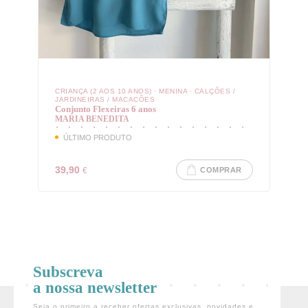
LOGIN COM O FACEBOOK
OU
CRIANÇA (2 AOS 10 ANOS)
·
MENINA
·
CALÇÕES /
JARDINEIRAS / MACACÕES
Conjunto Flexeiras 6 anos
MARIA BENEDITA
Recuperar Password
ÚLTIMO PRODUTO
39,90
€
COMPRAR
CRIAR NOVO CLIENTE
Subscreva
a nossa newsletter
Seja o primeiro a receber ofertas exclusivas, novidades e