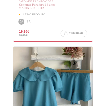
JARDINEIRAS / MACACÕES
Conjunto Parajuru 14 anos
MARIA BENEDITA
ÚLTIMO PRODUTO
6A
8A
19,95
€
COMPRAR
39,90
€
Login