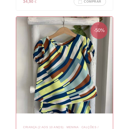
34,90
€
COMPRAR
-50%
CRIANÇA (2 AOS 10 ANOS)
·
MENINA
·
CALÇÕES /