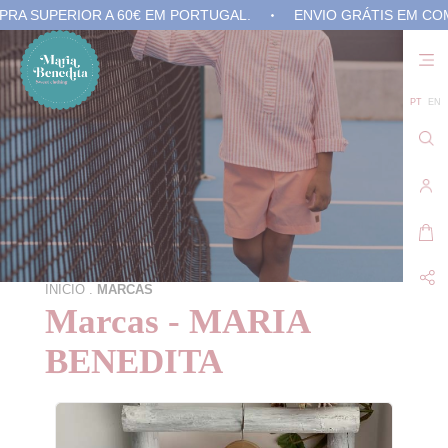
SUPERIOR A 60€ EM PORTUGAL.
ENVIO GRÁTIS EM COMPRA
Não
exis
prod
no 
PT
EN
carr
de
com
INICIO
.
MARCAS
Marcas - MARIA
BENEDITA