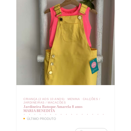
CRIANÇA (2 AOS 10 ANOS)
·
MENINA
·
CALÇÕES /
JARDINEIRAS / MACACÕES
Jardineira Batoque Amarela 8 anos
MARIA BENEDITA
ÚLTIMO PRODUTO