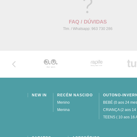
FAQ / DÚVIDAS
Tlm. / Whatsapp: 963 730 286
NEW IN
RECÉM NASCIDO
OUTONO-INVER
Menino
BEBÉ (0 aos 24 mes
Menina
CRIANÇA (2 aos 14
TEENS ( 10 aos 16 