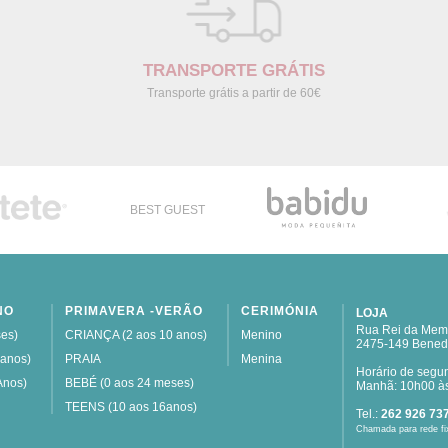
TRANSPORTE GRÁTIS
Transporte grátis a partir de 60€
BEST GUEST
NO
PRIMAVERA -VERÃO
CERIMÓNIA
LOJA
Rua Rei da Memó
es)
CRIANÇA (2 aos 10 anos)
Menino
2475-149 Bened
 anos)
PRAIA
Menina
Horário de segu
Anos)
BEBÉ (0 aos 24 meses)
Manhã: 10h00 às
TEENS (10 aos 16anos)
Tel.:
262 926 73
Chamada para rede fi