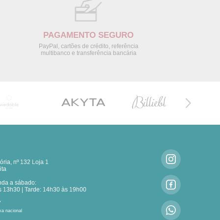
PAGAMENTO SEGURO
PayPal, cartões de crédito, referência
multibanco e transferência bancária
ria, nº 132 Loja 1
ita
nda a sábado:
 13h30 | Tarde: 14h30 às 19h00
7
xa nacional