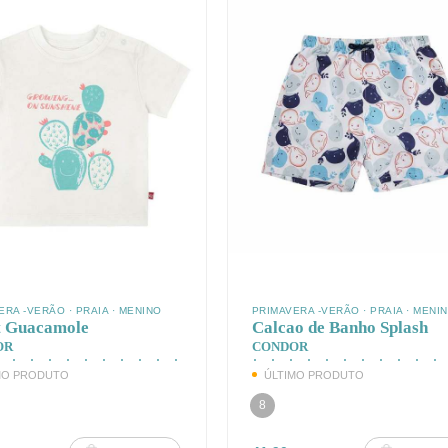
ERA -VERÃO
·
PRAIA
·
MENINO
PRIMAVERA -VERÃO
·
PRAIA
·
MENI
t Guacamole
Calcao de Banho Splash
OR
CONDOR
MO PRODUTO
ÚLTIMO PRODUTO
8