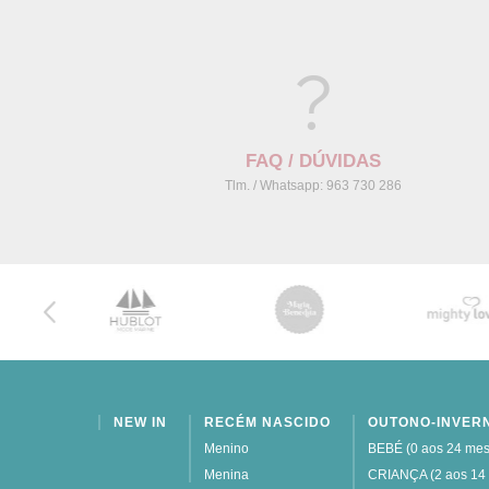
FAQ / DÚVIDAS
Tlm. / Whatsapp: 963 730 286
NEW IN
RECÉM NASCIDO
OUTONO-INVER
Menino
BEBÉ (0 aos 24 mes
Menina
CRIANÇA (2 aos 14