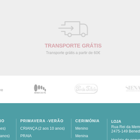
TRANSPORTE GRÁTIS
Transporte grátis a partir de 60€
NO
PRIMAVERA -VERÃO
CERIMÓNIA
LOJA
Rua Rei da Memó
es)
CRIANÇA (2 aos 10 anos)
Menino
2475-149 Bened
 anos)
PRAIA
Menina