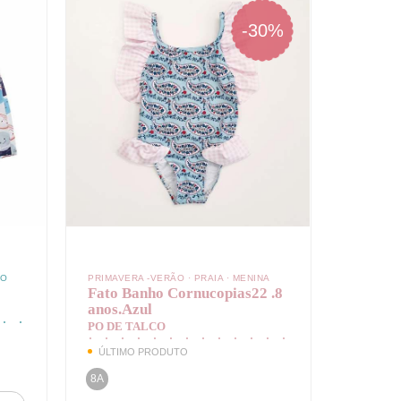
-30%
NO
PRIMAVERA -VERÃO
·
PRAIA
·
MENINA
Fato Banho Cornucopias22 .8
anos.Azul
PO DE TALCO
ÚLTIMO PRODUTO
8A