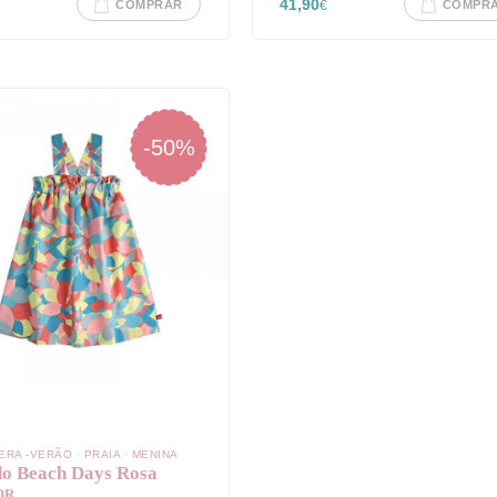
41,90
COMPRAR
€
COMPR
-50%
ERA -VERÃO
·
PRAIA
·
MENINA
do Beach Days Rosa
OR