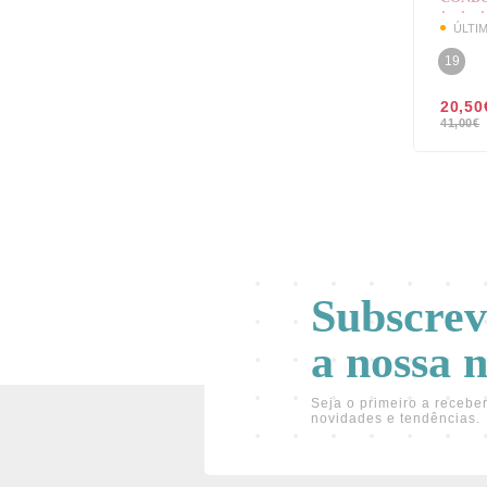
ÚLTI
19
20,50
41,00
€
Subscre
a nossa 
Seja o primeiro a receber
novidades e tendências.