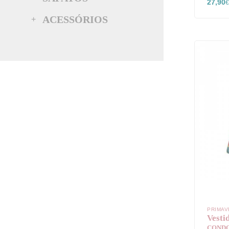
27,90
€
ACESSÓRIOS
PRIMAV
Vesti
COND