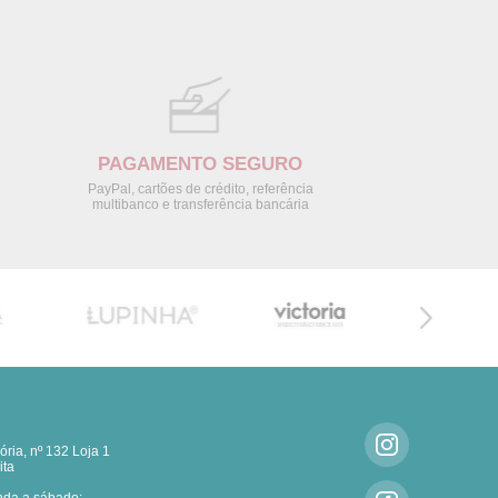
PAGAMENTO SEGURO
PayPal, cartões de crédito, referência
multibanco e transferência bancária
ria, nº 132 Loja 1
ita