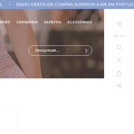
ENVIO GRÁTIS EM COMPRA SUPERIOR A 60€ EM PORTUGAL.
Não
existem
VERÃO
CERIMÓNIA
SAPATOS
ACESSÓRIOS
produtos
no seu
carrinho
PT
EN
de
compras.