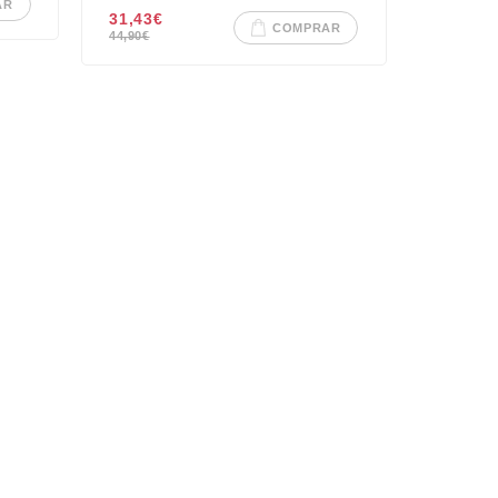
AR
31,43
€
COMPRAR
44,90
€