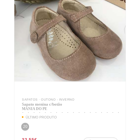
Login
LOGIN COM O FACEBOOK
OU
SAPATOS
·
OUTONO - INVERNO
Sapato menina c/botão
MANIA DO PE
Recuperar Password
ÚLTIMO PRODUTO
20
CRIAR NOVO CLIENTE
32,55
€