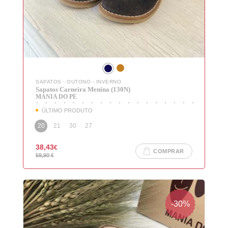
SAPATOS
·
OUTONO - INVERNO
Sapatos Carneira Menina (130N)
MANIA DO PE
ÚLTIMO PRODUTO
20
21
30
27
38,43
€
COMPRAR
59,90
€
-30%