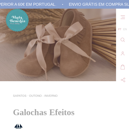
 A 60€ EM PORTUGAL.
ENVIO GRÁTIS EM COMPRA SUPERIO
Não
exis
prod
no 
PT
EN
carr
de
com
SAPATOS
·
OUTONO - INVERNO
Galochas Efeitos