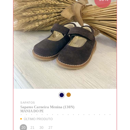
SAPATOS
Sapatos Carneira Menina (130N)
MANIA DO PE
Login
ÚLTIMO PRODUTO
20
21
30
27