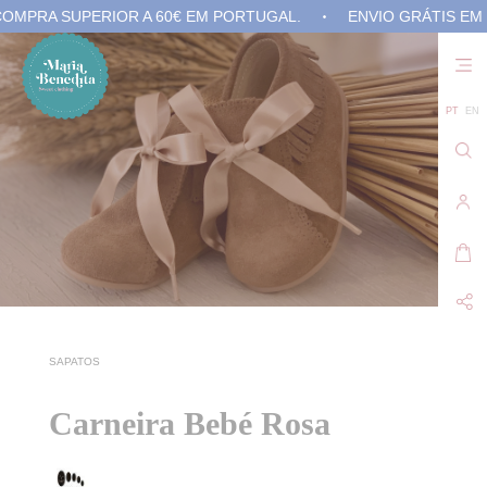
RA SUPERIOR A 60€ EM PORTUGAL.
ENVIO GRÁTIS EM COM
Não
exis
prod
no 
PT
EN
carr
de
com
SAPATOS
Carneira Bebé Rosa