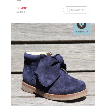
LOGIN COM O FACEBOOK
38,43
€
OU
COMPRAR
59,90
€
Recuperar Password
CRIAR NOVO CLIENTE