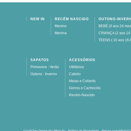
NEW IN
RECÉM NASCIDO
OUTONO-INVER
Menino
BEBÉ (0 aos 24 mes
Menina
CRIANÇA (2 aos 14
TEENS ( 10 aos 16 
SAPATOS
ACESSÓRIOS
Primavera - Verão
Utilitários
Outono - Inverno
Cabelo
Meias e Collants
Gorros e Cachecóis
Recém-Nascido
Condições Gerais de Utilização
Política de Privacidade
Preços com IVA inclu