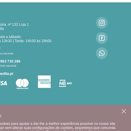
ria, nº 132 Loja 1
ita
nda a sábado:
 13h30 | Tarde: 14h30 às 19h00
7
xa nacional
:
963 730 286
óvel nacional
edita.pt
CONTACTE-NOS
S
okies para ajudar a dar-lhe a melhor experiência possível no nosso site.
uar sem alterar suas configurações de cookies, assumimos que concorda
Copyright © Maria Benedita 2021 |
Desenvolvimento e Design: