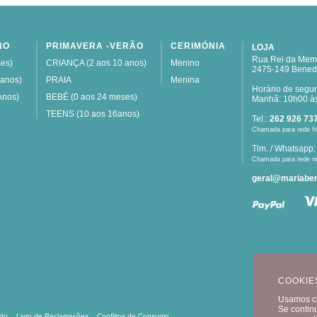
NO
PRIMAVERA -VERÃO
CERIMÓNIA
LOJA
Rua Rei da Memó
es)
CRIANÇA (2 aos 10 anos)
Menino
2475-149 Bened
 anos)
PRAIA
Menina
Horário de segu
Anos)
BEBÉ (0 aos 24 meses)
Manhã: 10h00 às
TEENS (10 aos 16anos)
Tel.:
262 926 73
Chamada para rede fi
Tlm. / Whatsapp
Chamada para rede m
geral@mariaben
COOKIE
Usamos co
Se contin
ído
Livro de Reclamações
Conflitos de Consumo