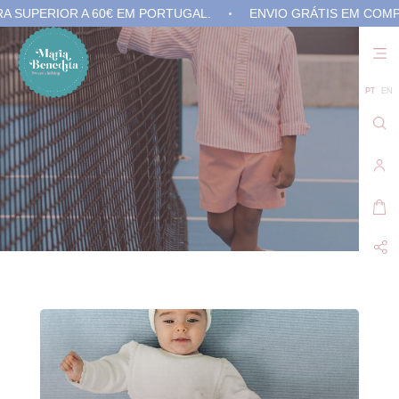
RIOR A 60€ EM PORTUGAL.
ENVIO GRÁTIS EM COMPRA SUP
Não
exis
prod
no 
PT
EN
carr
de
com