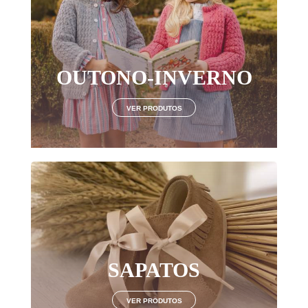
Login
OUTONO-INVERNO
LOGIN COM O FACEBOOK
VER PRODUTOS
OU
Recuperar Password
CRIAR NOVO CLIENTE
SAPATOS
VER PRODUTOS