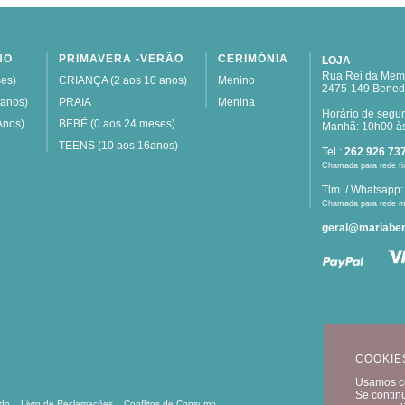
NO
PRIMAVERA -VERÃO
CERIMÓNIA
LOJA
Rua Rei da Memó
es)
CRIANÇA (2 aos 10 anos)
Menino
2475-149 Bened
 anos)
PRAIA
Menina
Horário de segu
Anos)
BEBÉ (0 aos 24 meses)
Manhã: 10h00 às
TEENS (10 aos 16anos)
Tel.:
262 926 73
Chamada para rede fi
Tlm. / Whatsapp
Chamada para rede m
geral@mariaben
COOKIE
Usamos co
Se contin
ído
Livro de Reclamações
Conflitos de Consumo