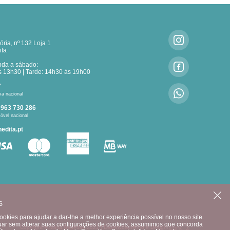
ria, nº 132 Loja 1
ita
nda a sábado:
 13h30 | Tarde: 14h30 às 19h00
7
xa nacional
:
963 730 286
óvel nacional
edita.pt
CONTACTE-NOS
S
okies para ajudar a dar-lhe a melhor experiência possível no nosso site.
uar sem alterar suas configurações de cookies, assumimos que concorda
Copyright © Maria Benedita 2021 |
Desenvolvimento e Design: