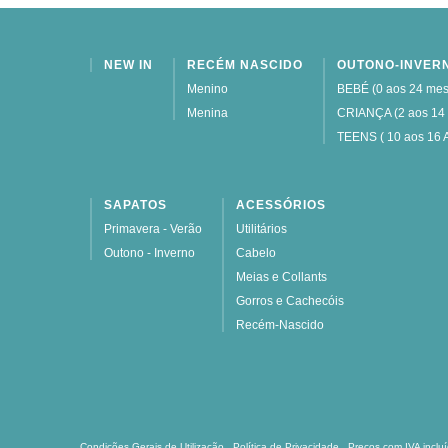
NEW IN
RECÉM NASCIDO
OUTONO-INVER
Menino
BEBÉ (0 aos 24 mes
Menina
CRIANÇA (2 aos 14
TEENS ( 10 aos 16 
SAPATOS
ACESSÓRIOS
Primavera - Verão
Utilitários
Outono - Inverno
Cabelo
Meias e Collants
Gorros e Cachecóis
Recém-Nascido
Condições Gerais de Utilização
Política de Privacidade
Preços com IVA inclu