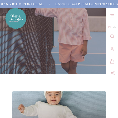
0€ EM PORTUGAL.
ENVIO GRÁTIS EM COMPRA SUPERIOR A 
Não
exis
prod
no 
PT
EN
carr
de
com