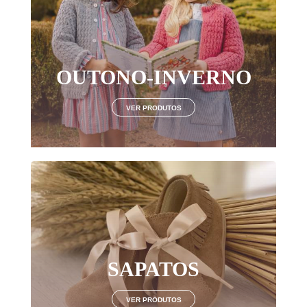
Login
OUTONO-INVERNO
LOGIN COM O FACEBOOK
VER PRODUTOS
OU
Recuperar Password
CRIAR NOVO CLIENTE
SAPATOS
VER PRODUTOS