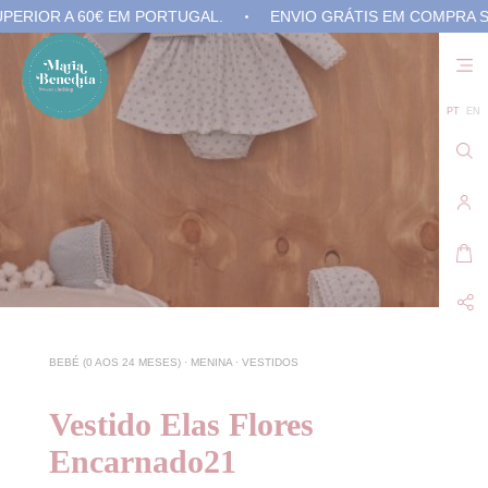
RIOR A 60€ EM PORTUGAL.
ENVIO GRÁTIS EM COMPRA SUP
Não
exis
prod
no 
PT
EN
carr
de
com
BEBÉ (0 AOS 24 MESES)
·
MENINA
·
VESTIDOS
Vestido Elas Flores
Encarnado21