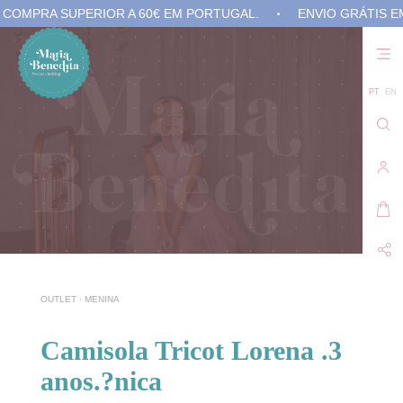
OMPRA SUPERIOR A 60€ EM PORTUGAL.
ENVIO GRÁTIS EM 
Não
exis
prod
no 
PT
EN
carr
de
com
OUTLET
·
MENINA
Camisola Tricot Lorena .3
anos.?nica