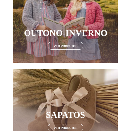
Login
OUTONO-INVERNO
LOGIN COM O FACEBOOK
VER PRODUTOS
OU
Recuperar Password
CRIAR NOVO CLIENTE
SAPATOS
VER PRODUTOS