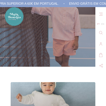
PERIOR A 60€ EM PORTUGAL.
ENVIO GRÁTIS EM COMPRA S
Não
exis
prod
no 
PT
EN
carr
de
com