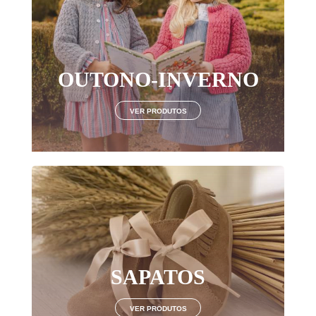
Login
OUTONO-INVERNO
LOGIN COM O FACEBOOK
VER PRODUTOS
OU
Recuperar Password
CRIAR NOVO CLIENTE
SAPATOS
VER PRODUTOS