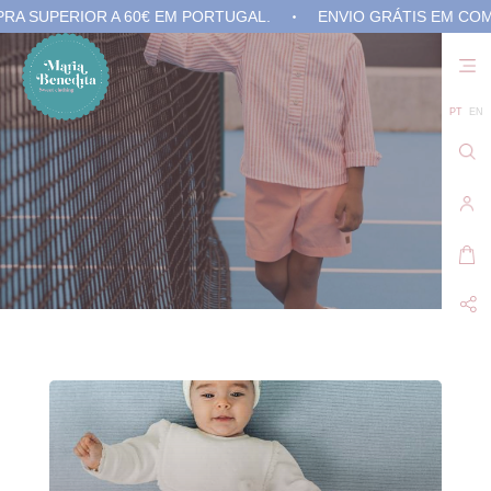
PERIOR A 60€ EM PORTUGAL.
ENVIO GRÁTIS EM COMPRA S
Não
exis
prod
no 
PT
EN
carr
de
com