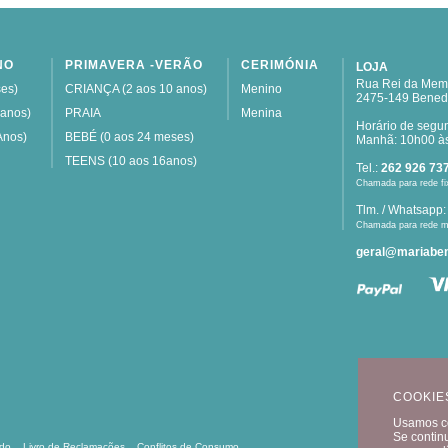
NO
PRIMAVERA -VERÃO
CERIMÓNIA
LOJA
Rua Rei da Memó
es)
CRIANÇA (2 aos 10 anos)
Menino
2475-149 Bened
 anos)
PRAIA
Menina
Horário de segu
Anos)
BEBÉ (0 aos 24 meses)
Manhã: 10h00 às
TEENS (10 aos 16anos)
Tel.:
262 926 73
Chamada para rede fi
Tlm. / Whatsapp
Chamada para rede m
geral@mariaben
COOKIE
Usamos co
Se contin
ído
Livro de Reclamações
Conflitos de Consumo