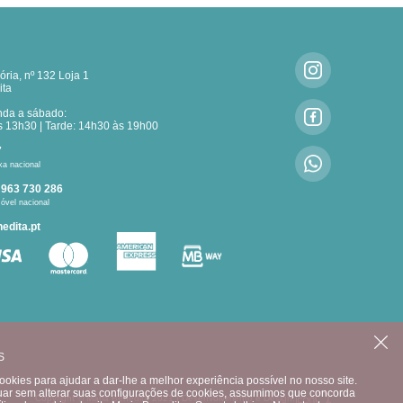
ria, nº 132 Loja 1
ita
nda a sábado:
 13h30 | Tarde: 14h30 às 19h00
7
xa nacional
:
963 730 286
óvel nacional
edita.pt
CONTACTE-NOS
S
okies para ajudar a dar-lhe a melhor experiência possível no nosso site.
uar sem alterar suas configurações de cookies, assumimos que concorda
Copyright © Maria Benedita 2021 |
Desenvolvimento e Design: