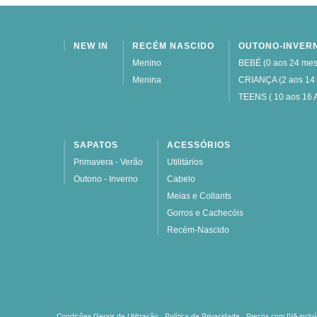
NEW IN
RECÉM NASCIDO
OUTONO-INVER
Menino
BEBÉ (0 aos 24 mes
Menina
CRIANÇA (2 aos 14
TEENS ( 10 aos 16 
SAPATOS
ACESSÓRIOS
Primavera - Verão
Utilitários
Outono - Inverno
Cabelo
Meias e Collants
Gorros e Cachecóis
Recém-Nascido
Condições Gerais de Utilização
Política de Privacidade
Preços com IVA inclu