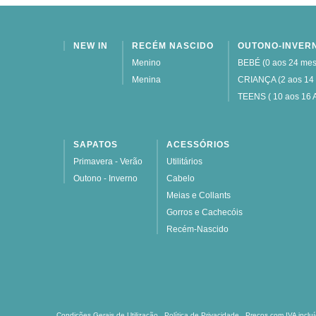
NEW IN
RECÉM NASCIDO
OUTONO-INVER
Menino
BEBÉ (0 aos 24 mes
Menina
CRIANÇA (2 aos 14
TEENS ( 10 aos 16 
SAPATOS
ACESSÓRIOS
Primavera - Verão
Utilitários
Outono - Inverno
Cabelo
Meias e Collants
Gorros e Cachecóis
Recém-Nascido
Condições Gerais de Utilização
Política de Privacidade
Preços com IVA inclu