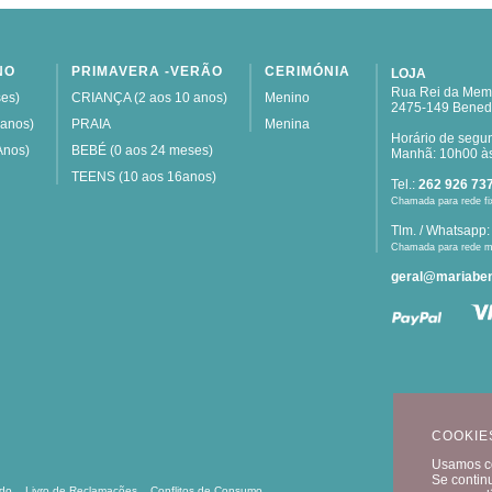
NO
PRIMAVERA -VERÃO
CERIMÓNIA
LOJA
Rua Rei da Memó
es)
CRIANÇA (2 aos 10 anos)
Menino
2475-149 Bened
 anos)
PRAIA
Menina
Horário de segu
Anos)
BEBÉ (0 aos 24 meses)
Manhã: 10h00 às
TEENS (10 aos 16anos)
Tel.:
262 926 73
Chamada para rede fi
Tlm. / Whatsapp
Chamada para rede m
geral@mariaben
COOKIE
Usamos co
Se contin
ído
Livro de Reclamações
Conflitos de Consumo