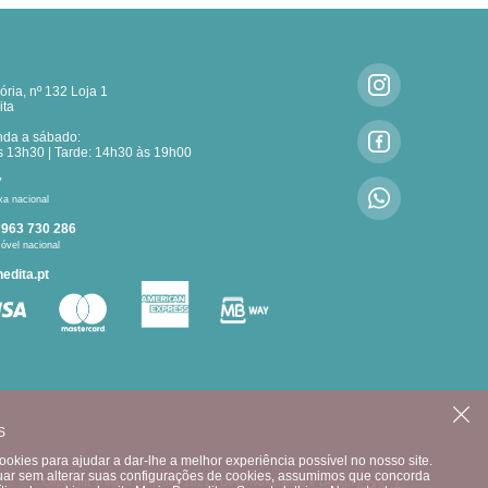
ria, nº 132 Loja 1
ita
nda a sábado:
 13h30 | Tarde: 14h30 às 19h00
7
xa nacional
:
963 730 286
óvel nacional
edita.pt
CONTACTE-NOS
S
okies para ajudar a dar-lhe a melhor experiência possível no nosso site.
uar sem alterar suas configurações de cookies, assumimos que concorda
Copyright © Maria Benedita 2021 |
Desenvolvimento e Design: