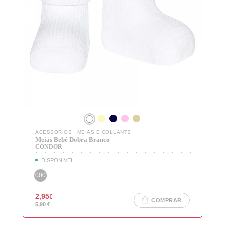
Login
LOGIN COM O FACEBOOK
ACESSÓRIOS
·
MEIAS E COLLANTS
Meias Bebé Dobra Branco
CONDOR
OU
DISPONÍVEL
000
2,95
€
COMPRAR
Recuperar Password
5,90
€