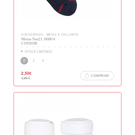
ACESSÓRIOS
·
MEIAS E COLLANTS
Meias Nat21 3898/4
CONDOR
STOCK LIMITADO
0
2
4
2,50
€
COMPRAR
4,99
€