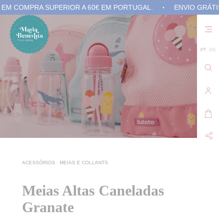
COMPRA SUPERIOR A 60€ EM PORTUGAL.
ENVIO GRÁTIS EM
Não
exis
prod
no 
PT
EN
carr
de
com
ACESSÓRIOS
·
MEIAS E COLLANTS
Meias Altas Caneladas
Granate