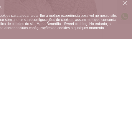
S
okies para ajudar a dar-lhe a melhor experiência possível no nosso site.
uar sem alterar suas configurações de cookies, assumimos que concorda
tica de cookies do site Maria Benedita - Sweet clothing. No entanto, se
ode alterar as suas configurações de cookies a qualquer momento.
ACESSÓRIOS
·
MEIAS E COLLANTS
Bota Tricot 2921/4 Rosa Empolvado
CONDOR
ÚLTIMO PRODUTO
000
17,90
€
COMPRAR