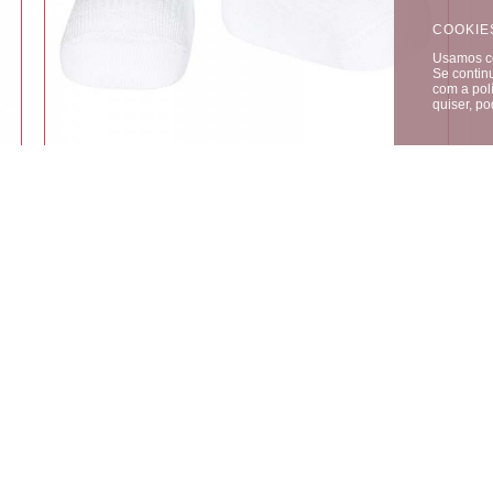
COOKIE
Usamos co
Se contin
com a polí
quiser, p
ACESSÓRIOS
·
MEIAS E COLLANTS
Meias Bebé Dobra Branco
CONDOR
DISPONÍVEL
000
2,95
€
COMPRAR
5,90
€