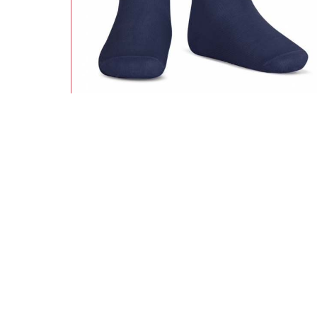
ACESSÓRIOS
·
MEIAS E COLLANTS
Meias Soquete 2138/2140
CONDOR
DISPONÍVEL
6
0
2
4
3,45
€
COMPRAR
6,90
€