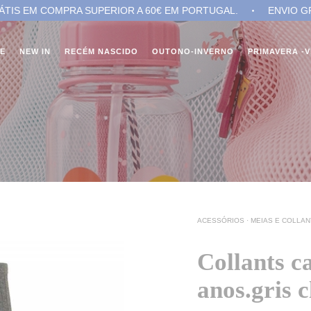
 COMPRA SUPERIOR A 60€ EM PORTUGAL.
ENVIO GRÁTIS E
NE
NEW IN
RECÉM NASCIDO
OUTONO-INVERNO
PRIMAVERA -
ACESSÓRIOS
·
MEIAS E COLLAN
Collants c
anos.gris c