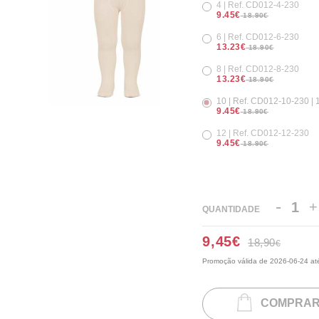
4 | Ref. CD012-4-230
9.45€
18.90€
6 | Ref. CD012-6-230
13.23€
18.90€
8 | Ref. CD012-8-230
13.23€
18.90€
10 | Ref. CD012-10-230 | 
9.45€
18.90€
12 | Ref. CD012-12-230
9.45€
18.90€
-
+
QUANTIDADE
9,45
€
18,90
€
Promoção válida de 2026-06-24 até
COMPRA