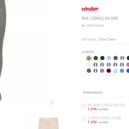
Ref.
CD012-10-230
DISPONÍVEL
Gris Claro
MATERIAL:
CORES
TAMANHOS
00 | Ref. CD012-00-230
7.45€
14.90€
2 | Ref. CD012-2-230
7.45€
14.90€