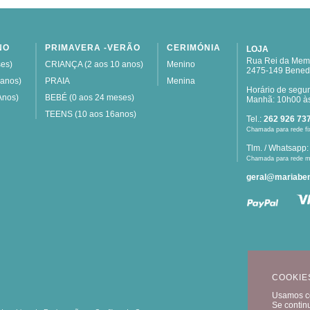
NO
PRIMAVERA -VERÃO
CERIMÓNIA
LOJA
Rua Rei da Memó
es)
CRIANÇA (2 aos 10 anos)
Menino
2475-149 Bened
 anos)
PRAIA
Menina
Horário de segu
Anos)
BEBÉ (0 aos 24 meses)
Manhã: 10h00 às
TEENS (10 aos 16anos)
Tel.:
262 926 73
Chamada para rede fi
Tlm. / Whatsapp
Chamada para rede m
geral@mariaben
COOKIE
Usamos co
Se contin