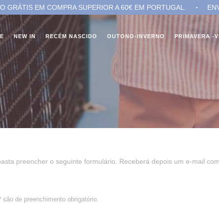
ÁTIS EM COMPRA SUPERIOR A 60€ EM PORTUGAL.
ENVIO G
NE
NEW IN
RECÉM NASCIDO
OUTONO-INVERNO
PRIMAVERA -
, basta preencher o seguinte formulário. Receberá depois um e-mail c
*
são de preenchimento obrigatório.