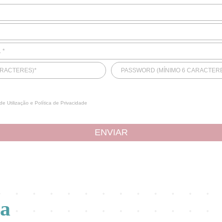
 *
ARACTERES)*
PASSWORD (MÍNIMO 6 CARACTERE
de Utilização
e
Política de Privacidade
ENVIAR
va