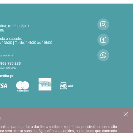
ria, nº 132 Loja 1
ita
nda a sábado:
 13h30 | Tarde: 14h30 às 19h00
7
xa nacional
:
963 730 286
óvel nacional
edita.pt
CONTACTE-NOS
S
okies para ajudar a dar-lhe a melhor experiência possível no nosso site.
uar sem alterar suas configurações de cookies, assumimos que concorda
Copyright © Maria Benedita 2021 |
Desenvolvimento e Design: